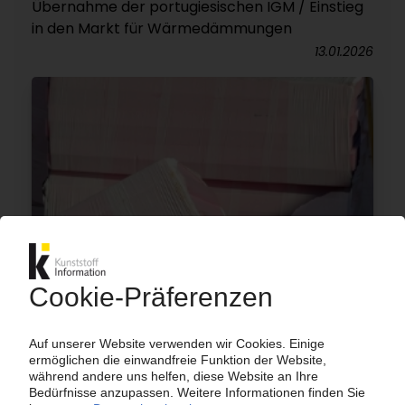
Übernahme der portugiesischen IGM / Einstieg
in den Markt für Wärmedämmungen
13.01.2026
DÄMMSTOFFE
IAL-Studie: Europäischer Markt schrumpft 2024
/ Bauflaute drückt Nachfrage / PIR-Lösungen
gewinnen Marktanteile