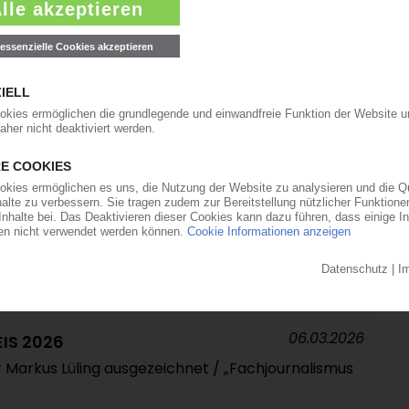
dakteurin von Plastics Information Europe
27.03.2026
STICS
rnimmt beim Additiv- und
 Ausbau in Büren
09.03.2026
onzern mit Milliardenverlust / CEO sieht noch
 durch Iran-Krieg
06.03.2026
IS 2026
 Markus Lüling ausgezeichnet / „Fachjournalismus