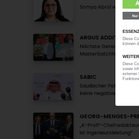
Somya Abrol wird Chefre
ARGUS ADDITIVE PLA
Nächste Generation übe
Masterbatchhersteller /
SABIC
Saudischer Petrochemiek
keine negativen Effekte
GEORG-MENGES-PRE
„K-Profi“-Chefredakteur
ist Ingenieursleistung“