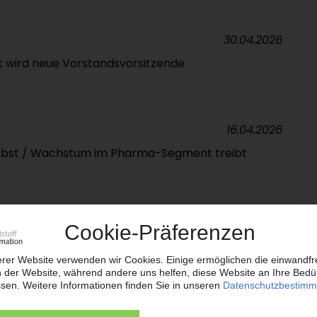
30.04.2026
 wird neue Vorstandsvorsitzende
16.04.2026
rbst / Wachstum im Pharma-Segment treibt
15.04.2026
 von CEO Fitterling
02.04.2026