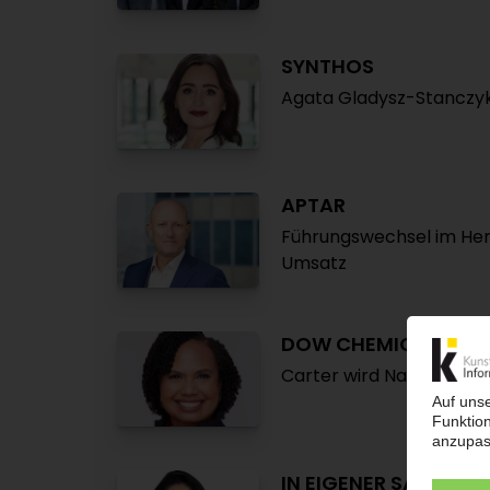
SYNTHOS
Agata Gladysz-Stanczyk
APTAR
Führungswechsel im He
Umsatz
DOW CHEMICAL
Carter wird Nachfolgerin
IN EIGENER SACHE