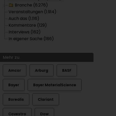
Branche (6.276)
Veranstaltungen (1.914)
Auch das (1.116)
Kommentare (129)
Interviews (162)
In eigener Sache (186)
Mehr zu
Amcor
Arburg
BASF
Bayer
Bayer MaterialScience
Borealis
Clariant
Covestro
Dow