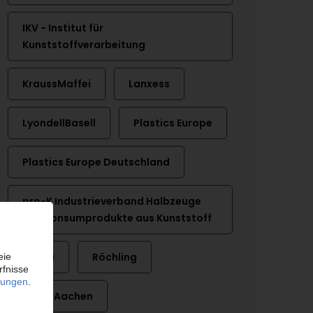
IKV - Institut für
Kunststoffverarbeitung
KraussMaffei
Lanxess
LyondellBasell
Plastics Europe
Plastics Europe Deutschland
pro-K Industrieverband Halbzeuge
und Konsumprodukte aus Kunststoff
Rehau
Röchling
RWTH Aachen