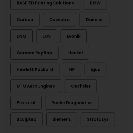
BASF 3D Printing Solutions
BMW
Carbon
Covestro
Daimler
DSM
EOS
Evonik
German RepRap
Henkel
Hewlett Packard
HP
igus
MTU Aero Engines
Oechsler
Prototal
Roche Diagnostics
Sculpteo
Siemens
Stratasys