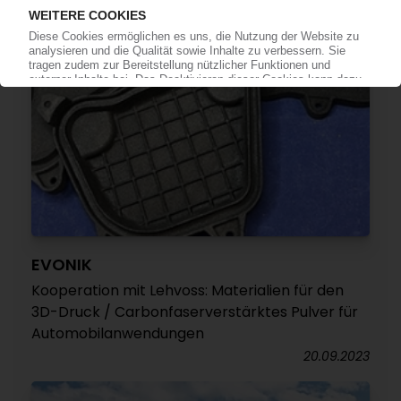
EVONIK
Kooperation mit Lehvoss: Materialien für den
3D-Druck / Carbonfaserverstärktes Pulver für
Automobilanwendungen
20.09.2023