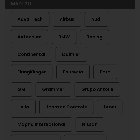
Mehr zu
Adval Tech
Airbus
Audi
Autoneum
BMW
Boeing
Continental
Daimler
ElringKlinger
Faurecia
Ford
GM
Grammer
Grupo Antolin
Hella
Johnson Controls
Leoni
Magna International
Nissan