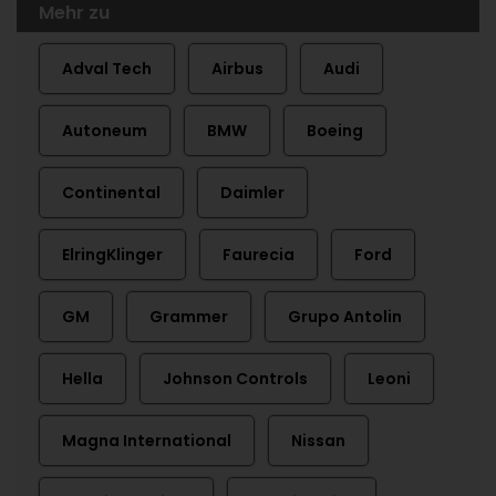
Mehr zu
Adval Tech
Airbus
Audi
Autoneum
BMW
Boeing
Continental
Daimler
ElringKlinger
Faurecia
Ford
GM
Grammer
Grupo Antolin
Hella
Johnson Controls
Leoni
Magna International
Nissan