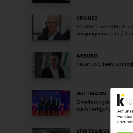
KRONES
Hersteller von Abfüll-
vergangenen Jahr / Erlö
ARBURG
Neuer CEO beim Spritzg
WITTMANN
Erweiterungsbau am chi
auch Fertigung von Spr
SPRITZGIESSMASCHI