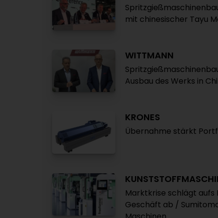
Spritzgießmaschinenbauer
mit chinesischer Tayu 
WITTMANN
Spritzgießmaschinenbau
Ausbau des Werks in Ch
KRONES
Übernahme stärkt Portfo
KUNSTSTOFFMASCHI
Marktkrise schlägt aufs
Geschäft ab / Sumitomo
Maschinen