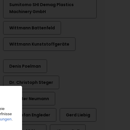
Sumitomo SHI Demag Plastics
Machinery GmbH
Wittmann Battenfeld
Wittmann Kunststoffgeräte
Denis Poelman
Dr. Christoph Steger
Dr. Peter Neumann
Dr. Stefan Engleder
Gerd Liebig