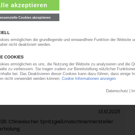
 Nissei und Toyo schließen sich zur Global
up zusammen
20.10.2025
r 3,8 Mrd USD an Investor Lone Star
15.10.2025
 Europa kommen künftig aus Serbien / Leichtes
peilt
13.10.2025
2026: Chinesischer Spritzgießmaschinenhersteller
erholung