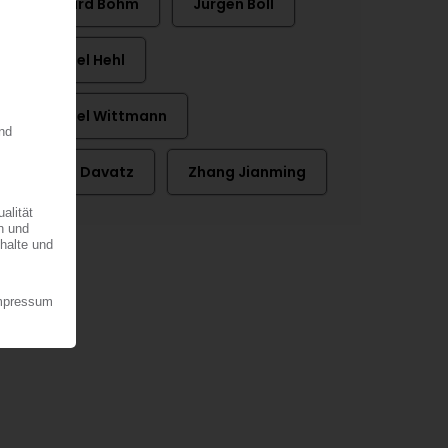
Gerhard Böhm
Jürgen Boll
Michael Hehl
Michael Wittmann
Renzo Davatz
Zhang Jianming