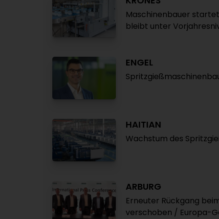
KRONES
Maschinenbauer startet 
bleibt unter Vorjahresn
ENGEL
Spritzgießmaschinenbau
HAITIAN
Wachstum des Spritzgie
ARBURG
Erneuter Rückgang beim
verschoben / Europa-Ge