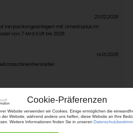
23.02.2026
 und Verpackungsanlagen mit Umsatzplus im
sziel von 7 Mrd EUR bis 2028
14.01.2026
ießmaschinenhersteller
18.12.2025
nesischen Standort Kunshan eingeweiht / Nun
itzgießmaschinen
24.11.2025
NENBAU