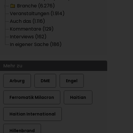
Branche (6.276)
Veranstaltungen (1.914)
Auch das (1.116)
Kommentare (129)
Interviews (162)
In eigener Sache (186)
Mehr zu
Arburg
DME
Engel
Ferromatik Milacron
Haitian
Haitian International
Hillenbrand