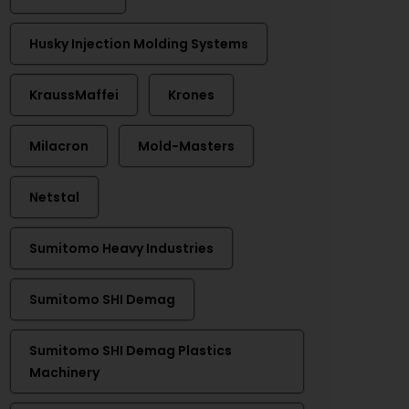
Husky Injection Molding Systems
KraussMaffei
Krones
Milacron
Mold-Masters
Netstal
Sumitomo Heavy Industries
Sumitomo SHI Demag
Sumitomo SHI Demag Plastics
Machinery