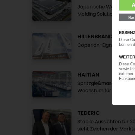
Japanische Wettbewerber
Molding Solutions Gro
HILLENBRAND
Coperion-Eigner geht fü
HAITIAN
Spritzgießmaschinen für
Wachstum für 2025 ange
TEDERIC
Stabile Aussichten für 
sieht Zeichen der Markt