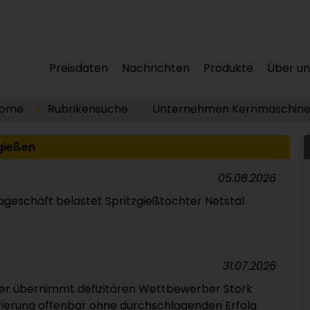
Preisdaten
Nachrichten
Produkte
Über un
ome
Rubrikensuche
Unternehmen
Kernmaschin
gießen
05.08.2026
eschäft belastet Spritzgießtochter Netstal
31.07.2026
er übernimmt defizitären Wettbewerber Stork
rierung offenbar ohne durchschlagenden Erfolg