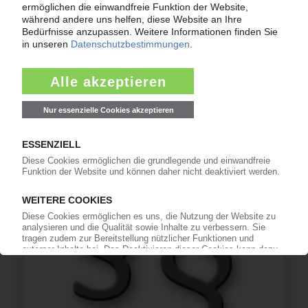
PLASTIC MANUFACTURING GROUP
AluConcept-Gruppe kauft zwei von drei
Standorten des insolventen Autozulieferers /
Umfangreicher Stellenabbau
30.06.2026