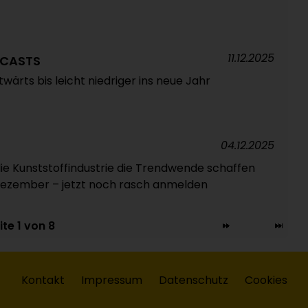
11.12.2025
ECASTS
wärts bis leicht niedriger ins neue Jahr
04.12.2025
die Kunststoffindustrie die Trendwende schaffen
 Dezember – jetzt noch rasch anmelden
ite 1 von 8
Kontakt
Impressum
Datenschutz
Cookies