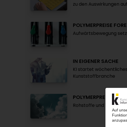
zu den Auswirkungen auf
POLYMERPREISE FOR
Aufwärtsbewegung setzt 
IN EIGENER SACHE
KI startet wöchentliches
Kunststoffbranche
POLYMERPREISE FOR
Rohstoffe und Vorprodu