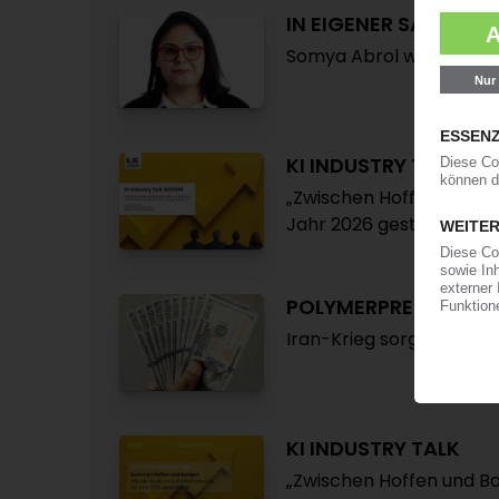
IN EIGENER SACHE
Somya Abrol wird Chefre
KI INDUSTRY TALK
„Zwischen Hoffen und Ba
Jahr 2026 gestartet ist“
POLYMERPREISE FOR
Iran-Krieg sorgt für Pre
KI INDUSTRY TALK
„Zwischen Hoffen und Ba