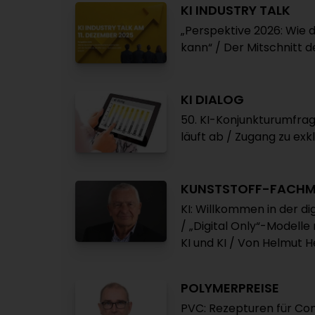
KI INDUSTRY TALK
„Perspektive 2026: Wie 
kann“ / Der Mitschnitt 
KI DIALOG
50. KI-Konjunkturumfrag
läuft ab / Zugang zu exk
KUNSTSTOFF-FACHM
KI: Willkommen in der di
/ „Digital Only“-Modell
KI und KI / Von Helmut 
POLYMERPREISE
PVC: Rezepturen für Co