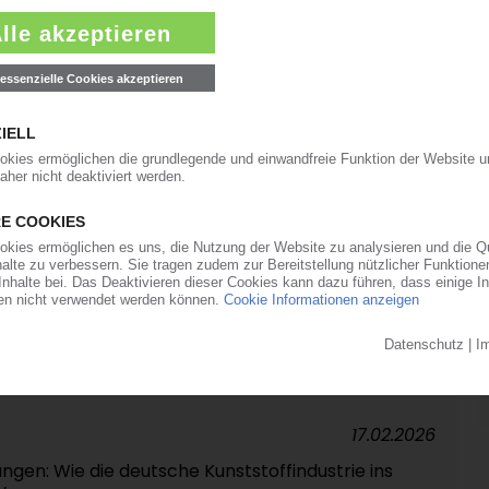
02.04.2026
dakteurin von Plastics Information Europe
26.03.2026
ngen: Wie die deutsche Kunststoffindustrie ins
 / Der Mitschnitt des Webinars in der KI-Mediathek
13.03.2026
ECASTS
isanstieg bei den Vorprodukten
17.02.2026
ngen: Wie die deutsche Kunststoffindustrie ins