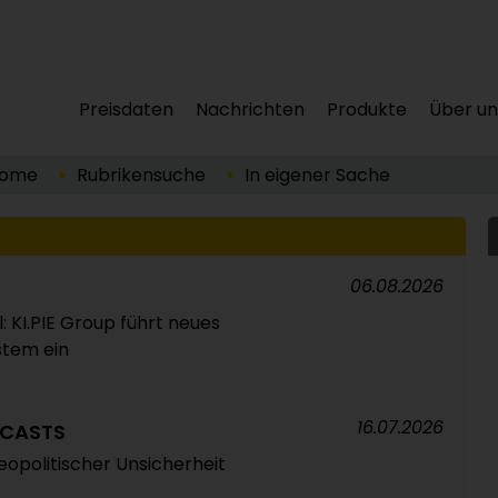
Preisdaten
Nachrichten
Produkte
Über un
ome
Rubrikensuche
In eigener Sache
06.08.2026
: KI.PIE Group führt neues
tem ein
16.07.2026
ECASTS
opolitischer Unsicherheit