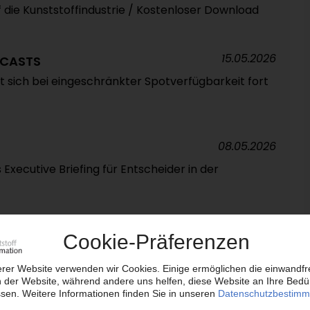
 die Kunststoffindustrie / Kostenloser Download
15.05.2026
ECASTS
sich bei eingeschränkter Spotverfügbarkeit fort
08.05.2026
 Executive Briefing für Entscheider in der
16.04.2026
ECASTS
kte weiter im Aufwärtstrend