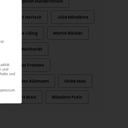
Dr. Stephan Hundertmark
Helmut Hertsch
Julia Mihalkina
Markus Lüling
Martin Bäcker
Peter Reinhardt
Thomas Franken
Thorsten Kühmann
Ulrike Mau
Vincent Breit
Wladimir Putin