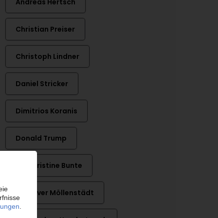
Andreas Hertsch
Christian Preiser
Christoph Lindner
Daniel Stricker
Dimitrios Koranis
Donald Trump
Dr. Christine Bunte
Dr. Oliver Möllenstädt