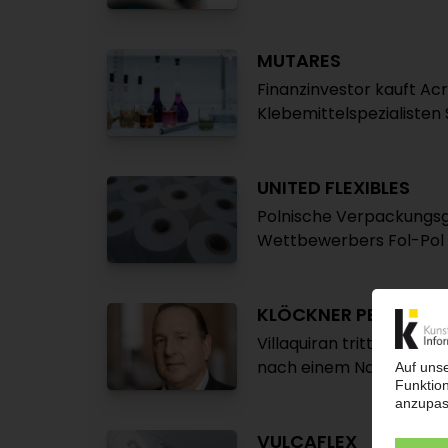
MUTARES
Finanzinvestor kauft A
Klebemittelspezialiste
UNITED FLEXIBLES
Polnische Verpackungsg
Wettbewerbers Fol-Pol
KLÖCKNER PENTAPLA
Villaquiran tritt als C
nach einem Nachfolger
VULCAFLEX