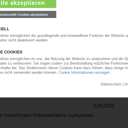
derfabrikanten in Nordamerika / Italiener
in PVC-Kalandrierung
22.06.2026
s frühere Epsotech-Werk in Jülich
17.06.2026
kapazitäten durch Übernahme von Gefo
11.06.2026
ür Polyethylen-Folienabfälle in Südspanien