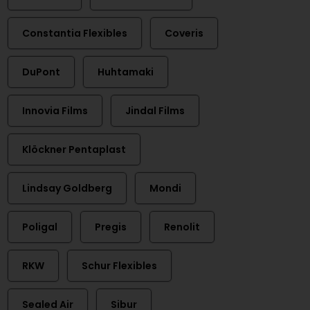
Constantia Flexibles
Coveris
DuPont
Huhtamaki
Innovia Films
Jindal Films
Klöckner Pentaplast
Lindsay Goldberg
Mondi
Poligal
Pregis
Renolit
RKW
Schur Flexibles
Sealed Air
Sibur