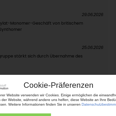
29.06.2026
crylat-Monomer-Geschäft von britischem
n Synthomer
25.06.2026
ruppe stärkt sich durch Übernahme des
24.06.2026
ST
EO zurück / Zacka übernimmt während der Suche
23.06.2026