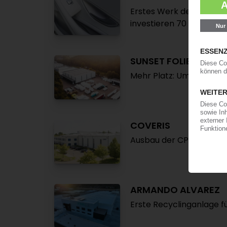
Erstes Werk des Kunstle
investieren 70 Mio EUR 
SUNSET FOLIEN
Mehr Platz: Umzug in da
COVERIS
Ausbau der CPP-Folien
ARMANDO ALVAREZ
Erste Recyclinganlage f