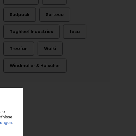
Südpack
Surteco
Taghleef Industries
tesa
Treofan
Walki
Windmöller & Hölscher