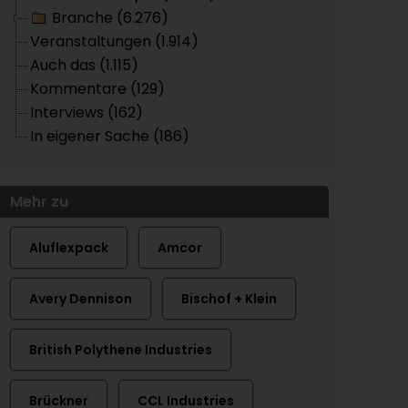
Branche (6.276)
Veranstaltungen (1.914)
Auch das (1.115)
Kommentare (129)
Interviews (162)
In eigener Sache (186)
Mehr zu
Aluflexpack
Amcor
Avery Dennison
Bischof + Klein
British Polythene Industries
Brückner
CCL Industries