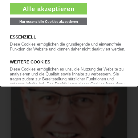
Kernkompetenzen für deutsche Werke /
„Höhere Kundenorientierung“
03.06.2015