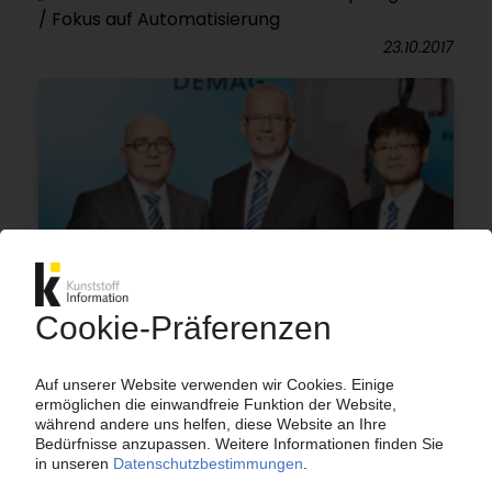
/ Fokus auf Automatisierung
23.10.2017
SUMITOMO DEMAG
Nach Rekordjahr weiteres Wachstum auch in
2017 / Neue Größen bei vollelektrischen
Spritzgießmaschinen
16.05.2017
SUMITOMO DEMAG
Spritzgießmaschinenbauer schafft