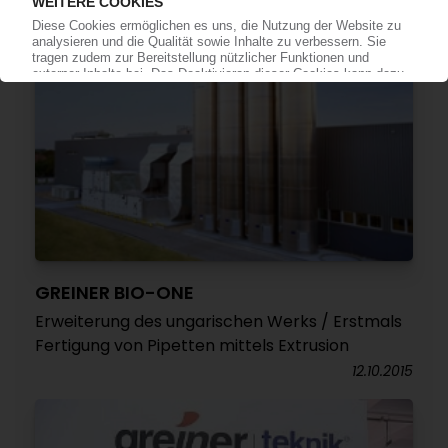
GREINER BIO-ONE
Erweiterung des ungarischen Werks / Erstmals
Fertigung von Pipetten mittels Extrusion
12.10.2015