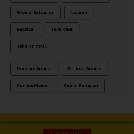
Greiner Extrusion
Neveon
Recticel
Teknik IML
Teknik Plastik
Dominik Greiner
Dr. Axel Greiner
Hannes Moser
Rainer Perneker
Kontakt
Impressum
Datenschutz
Cookies