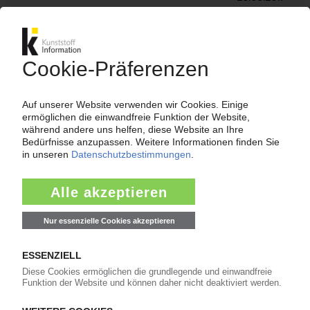
GREINER
Österreichische Verarbeitungsgruppe wächst
kontinuierlich / Weitere Akquisitionen / Ausbau
am Stammsitz
08.05.2017
GREINER PACKAGING
Ausbau der Aktivitäten in Asien / Joint Venture
mit indischem Hersteller von
Kunststoffverpackungen
03.08.2016
GREINER
Zuwachs des Konzernumsatzes um 9 Prozent /
Weitere Expansion weltweit geplant /
Verpackungs-JV in Indien
09.05.2016