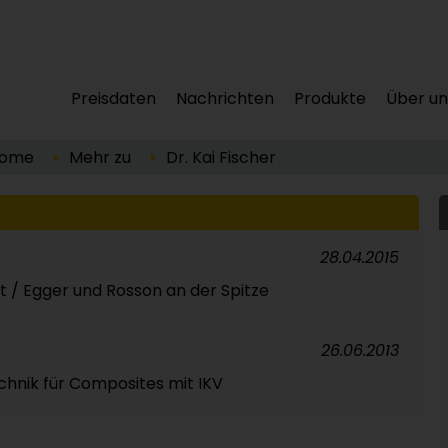
Preisdaten
Nachrichten
Produkte
Über un
ome
Mehr zu
Dr. Kai Fischer
28.04.2015
t / Egger und Rosson an der Spitze
26.06.2013
echnik für Composites mit IKV