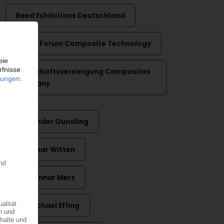
Reed Exhibitions Deutschland
VDMA Forum Composite Technology
Wirtschaftsvereinigung Composites
Germany
Alexander Gundling
Dr. Elmar Witten
Dr. Gunnar Merz
Dr. Michael Effing