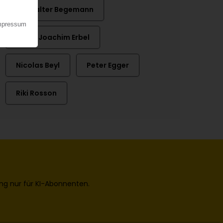
Dr. Walter Begemann
Hans-Joachim Erbel
Nicolas Beyl
Peter Egger
Riki Rosson
ng nur für KI-Abonnenten.