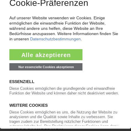
PS-RECYCLING
Ineos Styrolution steigt aus dem Projekt mit EGN
und Tomra aus
20.03.2024
INEOS STYROLUTION