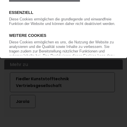
JAROLA
Handelshaus für Rohre und Fittings übernimmt
deutschen Mitbewerber Fiedler
04.01.2022
Mehr zu
Fiedler Kunststofftechnik
Vertriebsgesellschaft
Jarola