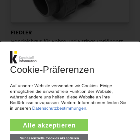
FIEDLER
Handelshaus für Rohre und Fittings verlängert
Vertriebspartnerschaft mit Comer
23.03.2023