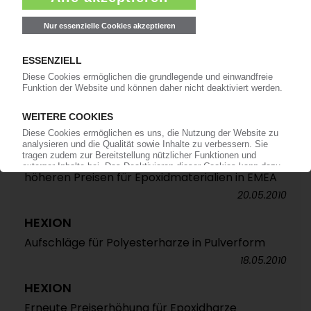
für Epoxidmaterialien
22.06.2010
COMPOSITES
Nordamerikanische Harzhersteller wollen Preise
kräftig nach oben dirigieren
31.05.2010
HEXION
Harzhersteller erneuert Forderung nach
höheren Preisen für Epoxidmaterialien in EMEA
20.05.2010
HEXION
Aufschläge für Polyesterharze in Pulverform
18.05.2010
HEXION
Erneute Preiserhöhung für Epoxidharze