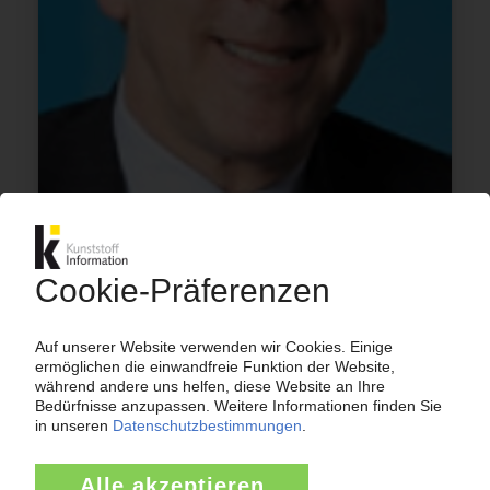
HEXION
Harzerzeuger fusioniert mit
Beschichtungsspezialist Momentive / Plant
Apollo Ausstieg aus der Beteiligung?
17.09.2010
HEXION
Harzhersteller dreht erneut an Preisschraube