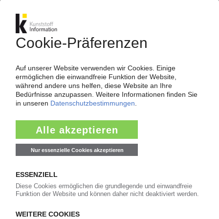
BEWI
EPS-Spezialist weiter auf Wachstumskurs /
Übernahmen treiben den Umsatz massiv nach
oben
28.02.2023