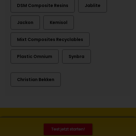
DSM Composite Resins
Jablite
Jackon
Kemisol
Mixt Composites Recyclables
Plastic Omnium
Synbra
Christian Bekken
Kontakt
Impressum
Datenschutz
Cookies
Test jetzt starten!
© 2026 Kunststoff Information, Bad Homburg. Alle Rechte