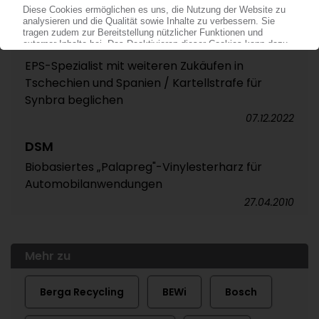
BEWI
EPS-Spezialist mit weiteren Zukäufen in
Tschechien und Spanien / Kartellstrafe für
Synbra beglichen
07.12.2022
DSM
Biobasiertes „Palapreg"-Vinylesterharz für
Automobilanwendungen
27.04.2010
Mehr zu
Berga Recycling
BEWi
Bosch