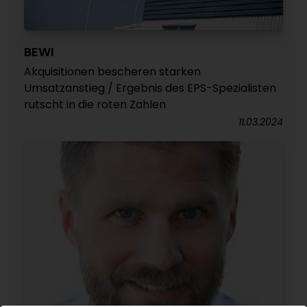
BEWI
Akquisitionen bescheren starken
Umsatzanstieg / Ergebnis des EPS-Spezialisten
rutscht in die roten Zahlen
11.03.2024