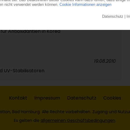
imierte Kundenbetreuung weltweit
23.11.2010
für Antioxidantien in Korea
19.08.2010
nd UV-Stabilisatoren
Kontakt
Impressum
Datenschutz
Cookies
ation, Bad Homburg. Alle Rechte vorbehalten. Zugang und Nutzu
Es gelten die
allgemeinen Geschäftsbedingungen
.