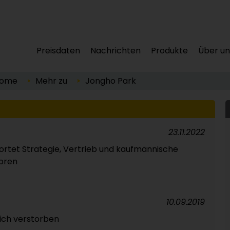
Preisdaten
Nachrichten
Produkte
Über un
ome
Mehr zu
Jongho Park
23.11.2022
rtet Strategie, Vertrieb und kaufmännische
toren
10.09.2019
lich verstorben