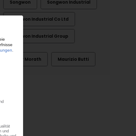
Songwon
Songwon Industrial
Songwon Industrial Co Ltd
Songwon Industrial Group
Dieter Morath
Maurizio Butti