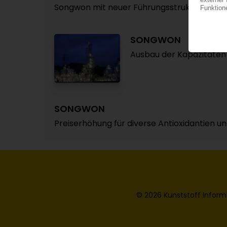
Songwon mit neuer Führungsstruktur / Opt
SONGWON
Ausbau der Kapazitäten 
SONGWON
Preiserhöhung für diverse Antioxidantien u
© 2026 Kunststoff Inform