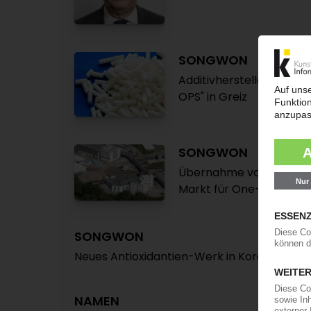
SONGWON
Additivhersteller verdo
OPS" in Greiz
SONGWON
Übernahme von Additive
Markt für One-Pack-Sy
SONGWON
Neues Antioxidantien-Werk in Korea in Betr
NAMEN