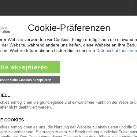
19.04.2012
ppelt Kapazitäten für Fertigmischungen „Songnox
14.12.2011
 Technology Greiz / Führende Position auf dem
steme angestrebt
14.09.2011
ieb / Zwei zusätzliche „Songnox"-Typen eingeführt
21.03.2011