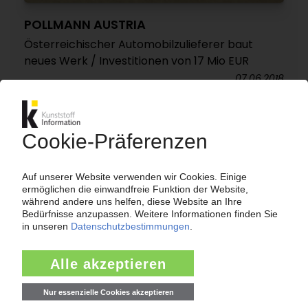
POLLMANN AUSTRIA
Österreichischer Automobilzulieferer baut
neues Werk / Investitionen von 17 Mio EUR
07.06.2018