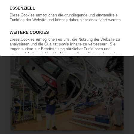
AUTOMOBILBAU
Streit zwischen VW und Prevent beigelegt /
Bisher keine Folgen für Kunststoffverarbeiter /
Eine Woche Puffer, dann geht's ans
Eingemachte / ArGeZ mahnt „fairen und
partnerschaftlichen Dialog" in der Branche an
26.08.2016