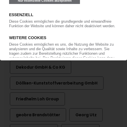
LKH KUNSTSTOFFWERK HEILIGENROTH
Spritzgießunternehmen eröffnet
Logistikzentrum in Heiligenroth
20.12.2011
Mehr zu
Dekodur GmbH & Co KG
Döllken-Kunststoffverarbeitung GmbH
Friedhelm Loh Group
geobra Brandstätter
Georg Utz