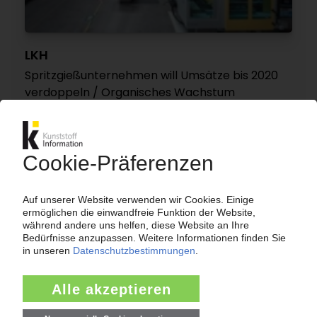
LKH
Spritzgießunternehmen will Umsätze bis 2020
verdoppeln / Organisches Wachstum
25.06.2013