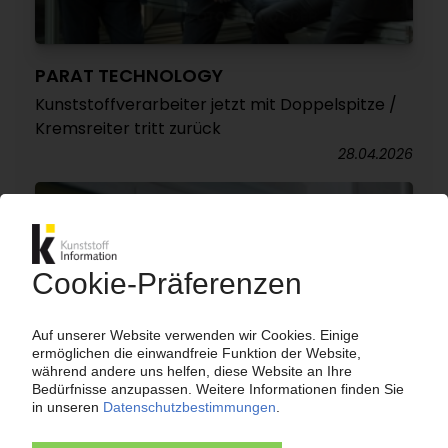
PARAT TECHNOLOGY
Kunststoffverarbeiter jetzt mit Doppelspitze /
Kremsreiter tritt zurück
28.04.2026