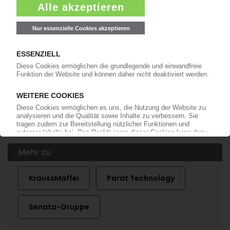
PARAT
Stephan Hoffmann als zusätzlicher
Geschäftsführer
11.06.2019
PARAT
Frank Peters ist neuer CEO
10.11.2014
Mehr zu
KraussMaffei
Parat Technology
Senata-Gruppe