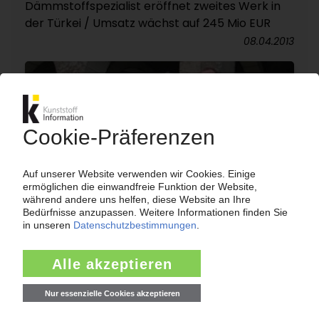
Dämmstoffspezialist eröffnet zweites Werk in
der Türkei / Umsatz wächst auf 245 Mio EUR
08.04.2013
AUSTROTHERM
Österreichischer Dämmstoffspezialist baut