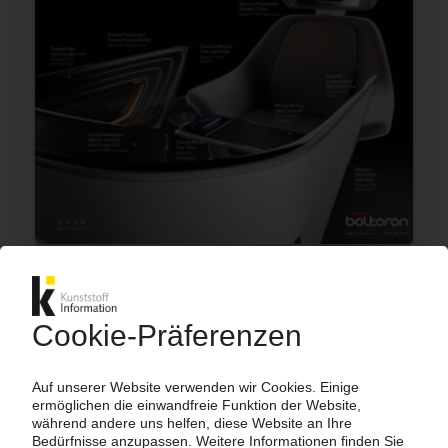
UPDATE - SIMONA
Planzahlen 2019 knapp verfehlt / Nagelprobe im
April / Mehr eigenes Projektgeschäft /
Synergien in der Produktion heben
30.04.2020