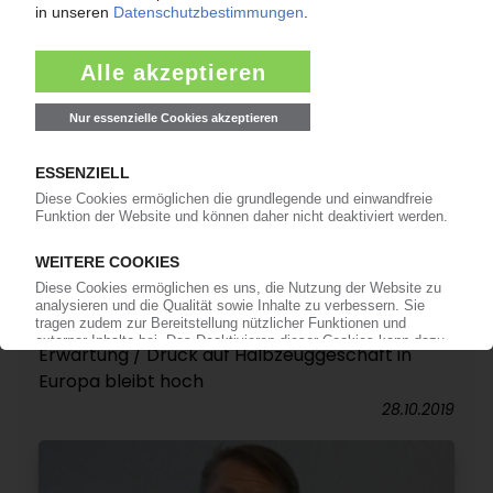
SIMONA
Ergebnis bislang eher am unteren Rand der
Erwartung / Druck auf Halbzeuggeschäft in
Europa bleibt hoch
28.10.2019