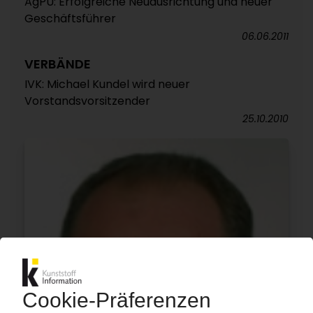
AgPU: Erfolgreiche Neuausrichtung und neuer
Geschäftsführer
06.06.2011
VERBÄNDE
IVK: Michael Kundel wird neuer
Vorstandsvorsitzender
25.10.2010