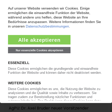
NAMEN
RKW Finland: Johannes Heintges neuer
Managing Director
11.10.2010
VERBÄNDE
AgPU: Dr. Axel Bruder neuer Vorsitzender