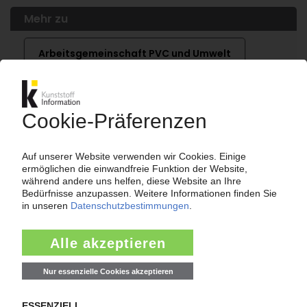
Mehr zu
Arbeitsgemeinschaft PVC und Umwelt
objectflor Art und Design Belags GmbH
Plastics Europe Deutschland
PolyComply Hoechst GmbH
profine GmbH
Renolit AG
SolVin
Tönsmeier Kunststoffe GmbH & Co KG