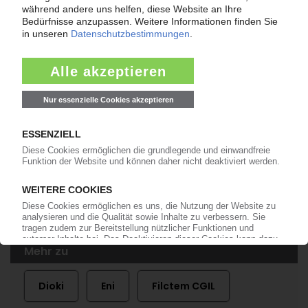
ITALIEN
„Plastic Tax“ gerät politisch unter Druck /
Verband Unionplast findet Gehör bei Forza
Italia
22.11.2022
VINYLS ITALIA
Dioki will nur die PVC-Produktion / Offenbar kein
Interesse an VCM/Chlorstrecke / Noch ein
runder Tisch
07.10.2010
Mehr zu
Dioki
Eni
Filctem CGIL