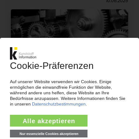
10.06.2025
KUNSTSTOFFMASCHINENBAU
Jahresbilanz 2024 schwankt zwischen Krise und
Katastrophe / Fürs laufende Jahr bestenfalls
Stagnation erwartet / Zunehmender
Konkurrenzdruck aus Asien
10.06.2025