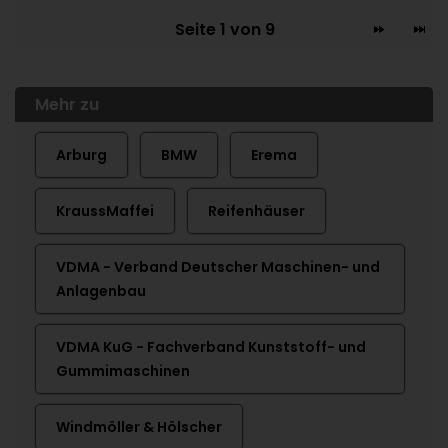
Seite 1 von 9
Mehr zu
Arburg
BMW
Erema
KraussMaffei
Reifenhäuser
VDMA - Verband Deutscher Maschinen- und
Anlagenbau
VDMA KuG - Fachverband Kunststoff- und
Gummimaschinen
Windmöller & Hölscher