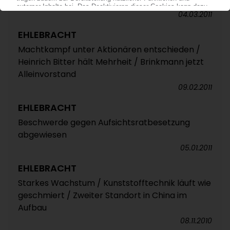
2011
04.03.2011
EHLEBRACHT
Machtkampf unter Aktionären entschieden /
Heinrich Bitter hält Mehrheit / Brinkmann jetzt
Alleinvorstand
09.02.2011
EHLEBRACHT
Beschwerde gegen Aufsichtsratbesetzung
abgewiesen
05.01.2011
EHLEBRACHT
Starkes Wachstum / Kunststofftechnik läuft wie
geschmiert / Zweiter Standort in China im
Aufbau
08.11.2010