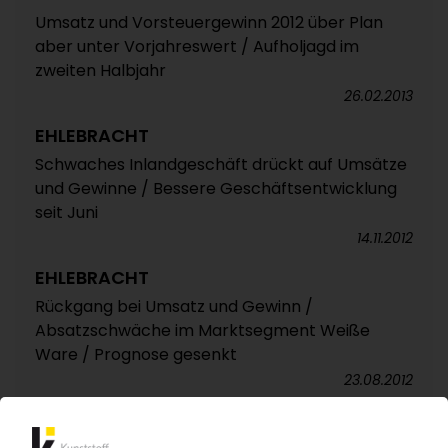
Umsatz und Vorsteuergewinn 2012 über Plan
aber unter Vorjahreswert / Aufholjagd im
zweiten Halbjahr
26.02.2013
EHLEBRACHT
Schwaches Inlandgeschäft drückt auf Umsätze
und Gewinne / Bessere Geschäftsentwicklung
seit Juni
14.11.2012
EHLEBRACHT
Rückgang bei Umsatz und Gewinn /
Absatzschwäche im Marktsegment Weiße
Ware / Prognose gesenkt
23.08.2012
EHLEBRACHT