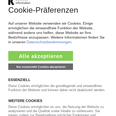
Umsätze ziehen 2011 kräftig an / Vorstand
erwartet langsameres Wachstum im laufenden
Jahr
13.03.2012
EHLEBRACHT
Starkes Umsatz- und Ergebnisplus im ersten
Halbjahr / Für 2011 Umsatzmarke von 80 Mio EUR
angestrebt
30.08.2011
EHLEBRACHT
Guter Start ins Jahr 2011 / Kräftiges Wachstum
im Bereich „Kunststofftechnik“ / Neues Werk in
China
16.05.2011
EHLEBRACHT
Rekorde bei Umsatz und Gewinn / Guter Start in