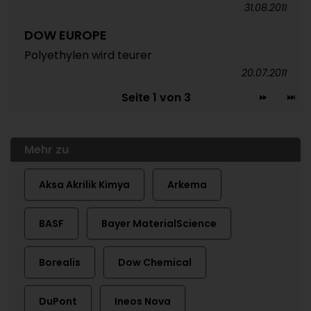
31.08.2011
DOW EUROPE
Polyethylen wird teurer
20.07.2011
Seite 1 von 3
Mehr zu
Aksa Akrilik Kimya
Arkema
BASF
Bayer MaterialScience
Borealis
Dow Chemical
DuPont
Ineos Nova