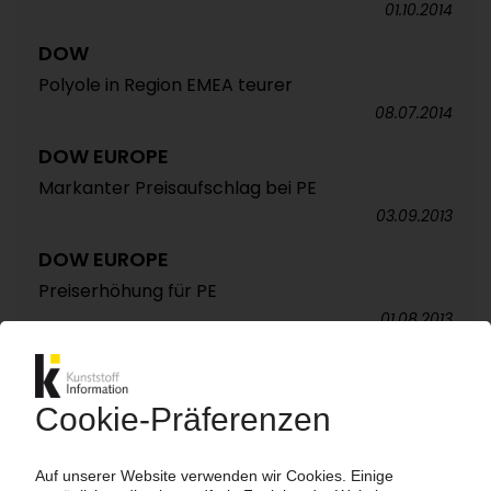
01.10.2014
DOW
Polyole in Region EMEA teurer
08.07.2014
DOW EUROPE
Markanter Preisaufschlag bei PE
03.09.2013
DOW EUROPE
Preiserhöhung für PE
01.08.2013
DOW
Preisaufschlag für Polyethylen
02.07.2013
DOW