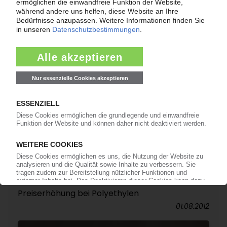
Höhere Preise für PE
03.06.2013
DOW EUROPE
Preiserhöhung für PE
05.04.2013
DOW EUROPE
PE-Portfolio im März teurer
06.03.2013
DOW EUROPE
PE zum Jahresbeginn teurer
02.01.2013
DOW
Preiserhöhung bei Polyethylen
01.08.2012