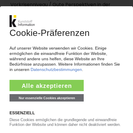
Vorkrisenniveau / Gute Perspektiven in der
Slowakei / Kroatischer Erzeuger angeschlagen /
Bulgarische Anlagen vor dem Aus?
01.04.2011
DIOKI
Kroatischer Polymererzeuger in starker
Schieflage / Hohe Verluste auch in 2010 /
Verkauf als Ausweg?
30.03.2011
KROATIEN
Kunststoffverbrauch sinkt 2009 auf 105.600 t /
Beschäftigung legt auch in der Krise zu
13.12.2010
VINYLS ITALIA
Kroatische Dioki zeigt Interesse an der
PVC/Chlorstrecke / Neue Ausschreibung wird