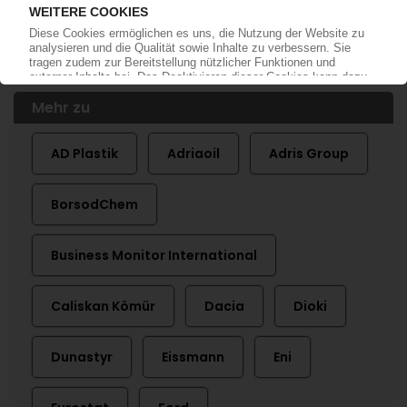
Ende August veröffentlicht
06.08.2010
Mehr zu
AD Plastik
Adriaoil
Adris Group
BorsodChem
Business Monitor International
Caliskan Kömür
Dacia
Dioki
Dunastyr
Eissmann
Eni