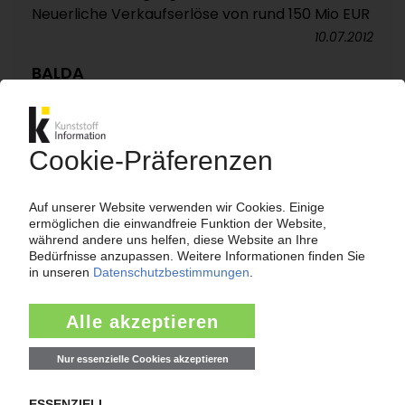
Neuerliche Verkaufserlöse von rund 150 Mio EUR
10.07.2012
BALDA
Follow-up: Spritzgießunternehmen will Umsatz
mittelfristig verdreifachen / Medizintechnik-
Zukäufe in den USA
18.05.2012