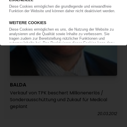
BALDA
Verkauf von TPK beschert Millionenerlös /
Sonderausschüttung und Zukauf für Medical
geplant
20.03.2012