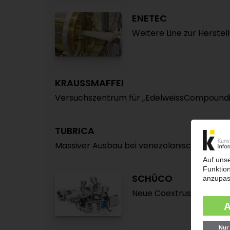
ENETEC
Weitere Line zur Herste
KRAUSSMAFFEI
Versuchszentrum für „EdelweissCompoundin
TUBRICA
Massiver Ausbau bei venezolanischem Kunst
SCHÜCO
Neue Coextrusionslinie 