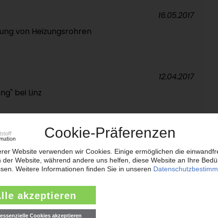
16.05.2017
llung von Heizungsrohren
12.04.2017
g" bei Linz
09.03.2017
stoffrohrhersteller
13.01.2017
für das Doppelstrang-Verfahren