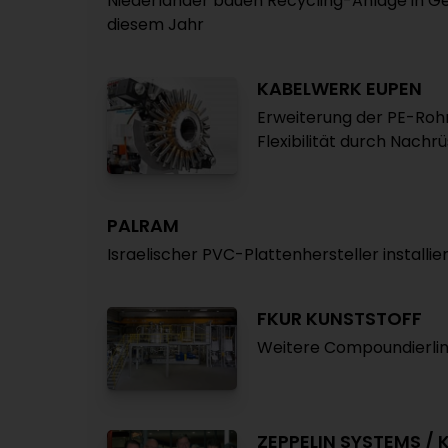
Niederländer bauen Recycling-Anlage in Ge
diesem Jahr
KABELWERK EUPEN
Erweiterung der PE-Rohr
Flexibilität durch Nachr
PALRAM
Israelischer PVC-Plattenhersteller installie
FKUR KUNSTSTOFF
Weitere Compoundierlini
ZEPPELIN SYSTEMS /