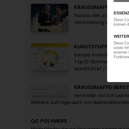
KRAUSSMAFFEI BERS
Ausbau des „Edelweiß"
Verarbeitung von Recyc
KUNSTSTOFFROHRE
Europa: Konsolidierungs
Top 10-Rohrhersteller m
Marktführer / Zwei AMI
KRAUSSMAFFEI BERS
Hersteller von Extrusio
Weitere Aufträge auch von Bestandskunde
QC POLYMERS