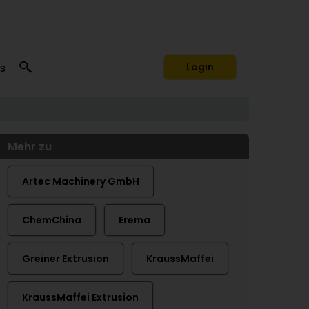
s
Login
Mehr zu
Artec Machinery GmbH
ChemChina
Erema
Greiner Extrusion
KraussMaffei
KraussMaffei Extrusion