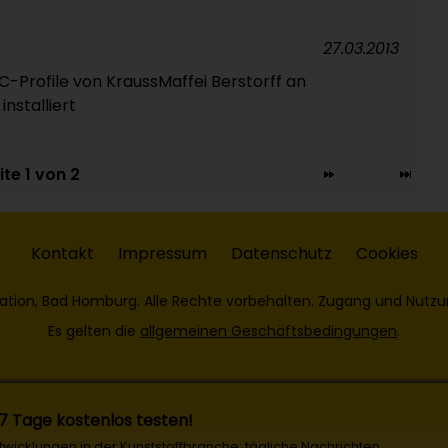
27.03.2013
C-Profile von KraussMaffei Berstorff an
nstalliert
ite 1 von 2
Kontakt
Impressum
Datenschutz
Cookies
ation, Bad Homburg. Alle Rechte vorbehalten. Zugang und Nutzu
Es gelten die
allgemeinen Geschäftsbedingungen
.
 7 Tage kostenlos testen!
Entwicklungen in der Kunststoffbranche: tägliche Nachrichten,