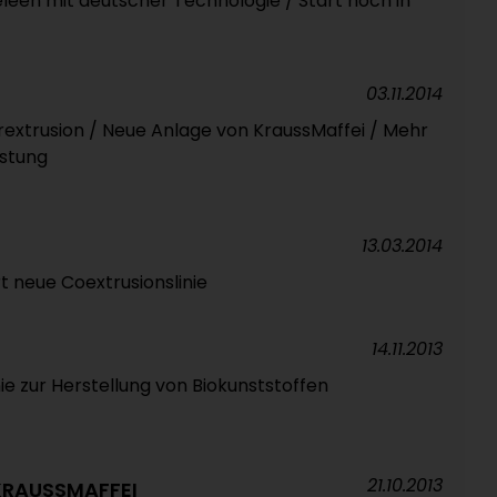
leen mit deutscher Technologie / Start noch in
03.11.2014
extrusion / Neue Anlage von KraussMaffei / Mehr
üstung
13.03.2014
rt neue Coextrusionslinie
14.11.2013
e zur Herstellung von Biokunststoffen
21.10.2013
 KRAUSSMAFFEI