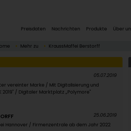
Preisdaten
Nachrichten
Produkte
Über un
ome
Mehr zu
KraussMaffei Berstorff
05.07.2019
ter vereinter Marke / Mit Digitalisierung und
K 2019" / Digitaler Marktplatz „Polymore"
25.06.2019
TORFF
bei Hannover / Firmenzentrale ab dem Jahr 2022