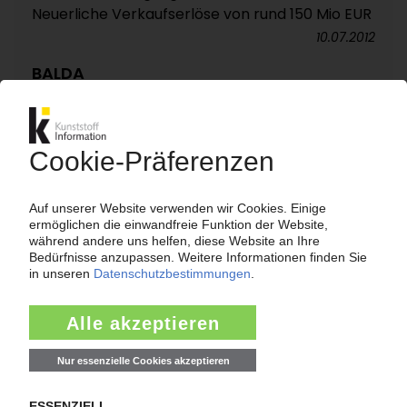
Neuerliche Verkaufserlöse von rund 150 Mio EUR
10.07.2012
BALDA
Follow-up: Spritzgießunternehmen will Umsatz
mittelfristig verdreifachen / Medizintechnik-
Zukäufe in den USA
18.05.2012