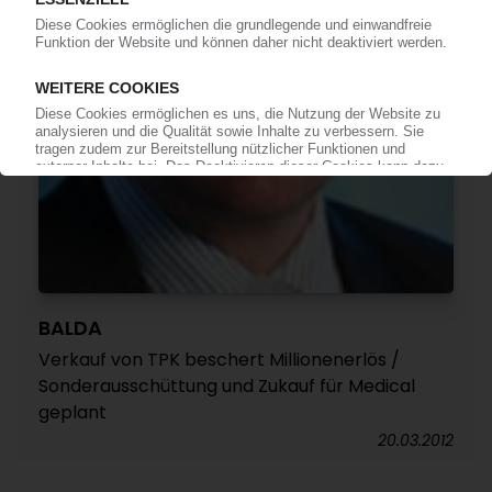
BALDA
Verkauf von TPK beschert Millionenerlös /
Sonderausschüttung und Zukauf für Medical
geplant
20.03.2012