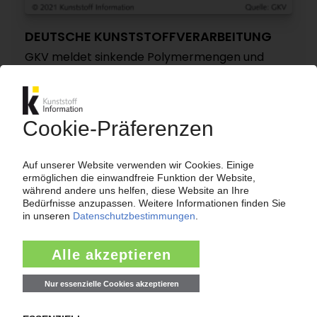
DEUTSCHE KUNSTSTOFFVERARBEITUNG
GKV meldet sinkende Polymermengen und
schrumpfende Umsätze / Tiefgreifender
Wandel in der Rohstoffversorgung steht bevor /
Roth: „Rezyklatquoten nicht in
planwirtschaftlicher Manier durchsetzen"
18.02.2021