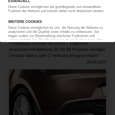
AUTOMOBILPRODUKTION
Bei der Wiederherstellung der Lieferketten
klemmt es noch / Volatile Nachfrage bestimmt
Produktion stärker als sonst / Zulieferer
erwarten mindestens 20 bis 30 Prozent weniger
Umsatz übers Jahr / Verluste programmiert
29.05.2020