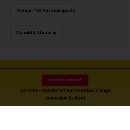
Visteon TYC Auto Lamps Co
Donald J. Stebbins
Kontakt
Impressum
Datenschutz
Cookies
Test jetzt starten!
© 2026 Kunststoff Information, Bad Homburg. Alle Rechte
Jetzt KI – Kunststoff Information 7 Tage
vorbehalten. Zugang und Nutzung nur für KI-Abonnenten.
kostenlos testen!
Es gelten die
allgemeinen Geschäftsbedingungen
.