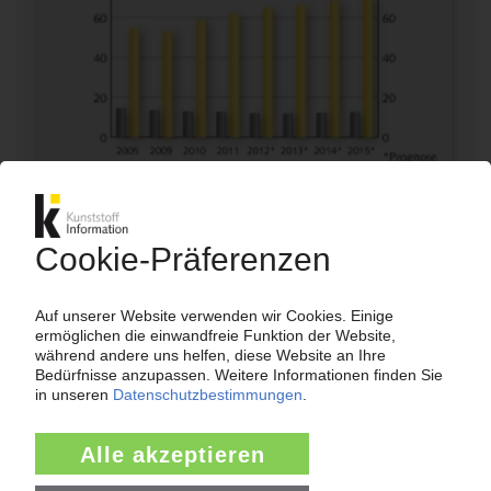
AUTOMOBILBAU
Südeuropas Autoindustrie als Krisenverlierer /
Dudenhöffer: „Nachhaltige Schädigung" / 25
Prozent der Zulieferer könnten die Krise nicht
überleben / Weltmarkt-Prognose Sommer 2012
des Duisburger CAR
24.08.2012