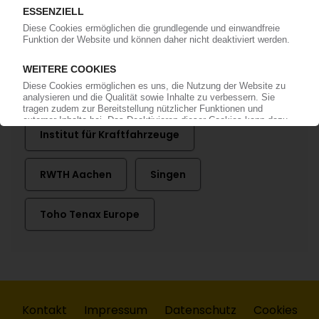
Mehr zu
Evonik
Ford
Henkel
ika
IKV - Institut für Kunststoffverarbeitung
Institut für Kraftfahrzeuge
RWTH Aachen
Singen
Toho Tenax Europe
Kontakt
Impressum
Datenschutz
Cookies