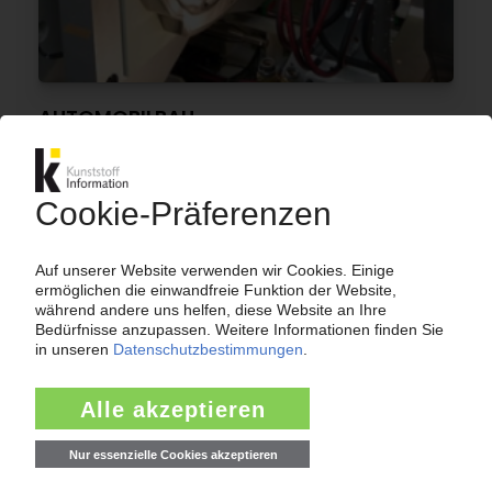
AUTOMOBILBAU
Breyer stellt Spaltimprägnieranlage vor /
Automatisierte Produktion von CFK-
Motorhauben in 15 Minuten /
Gemeinschaftsprojekt dem IKV unter anderem
mit Evonik Industries und Henkel
27.09.2013
AUTOMOBILBAU
CFK-Spaltimprägnierung für größere Bauteile
weiterentwickelt / IKV strebt seriennahe
Fertigung an
23.10.2012