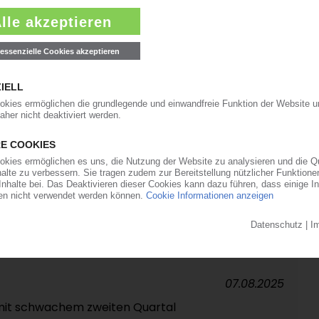
30.09.2025
ht dem Spezialchemiekonzern einen Strich
ewinnwarnung für 2025
22.08.2025
12.08.2025
t zum „High-Level-Empfang“ am Vorabend der
07.08.2025
mit schwachem zweiten Quartal