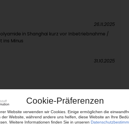
26.11.2025
Polyamide in Shanghai kurz vor Inbetriebnahme /
t ins Minus
31.10.2025
09.10.2025
r PA 12 von Evonik ausgeweitet