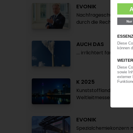
EVONIK
Nachfrageschwäche mac
durch die Rechnung / G
AUCH DAS
.... irrlichtert fantastisch:
K 2025
Kunststoffland NRW läd
Weltleitmesse
EVONIK
Spezialchemiekonzern 