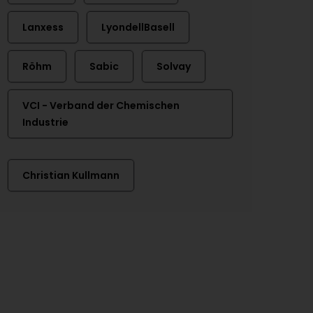
Lanxess
LyondellBasell
Röhm
Sabic
Solvay
VCI - Verband der Chemischen
Industrie
Christian Kullmann