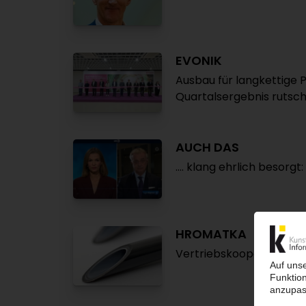
EVONIK
Ausbau für langkettige 
Quartalsergebnis rutsch
AUCH DAS
.... klang ehrlich besorgt:
HROMATKA
Vertriebskooperation fü