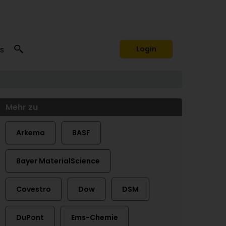
s
Login
Mehr zu
Arkema
BASF
Bayer MaterialScience
Covestro
Dow
DSM
DuPont
Ems-Chemie