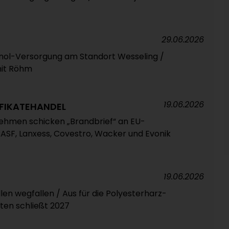
29.06.2026
anol-Versorgung am Standort Wesseling /
it Röhm
19.06.2026
IFIKATEHANDEL
nehmen schicken „Brandbrief“ an EU-
BASF, Lanxess, Covestro, Wacker und Evonik
19.06.2026
llen wegfallen / Aus für die Polyesterharz-
tten schließt 2027