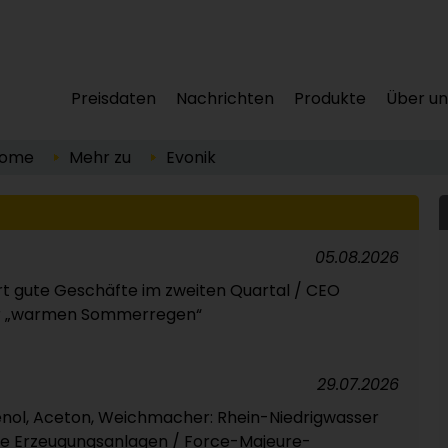
Preisdaten
Nachrichten
Produkte
Über un
ome
Mehr zu
Evonik
05.08.2026
t gute Geschäfte im zweiten Quartal / CEO
ber „warmen Sommerregen“
29.07.2026
henol, Aceton, Weichmacher: Rhein-Niedrigwasser
che Erzeugungsanlagen / Force-Majeure-