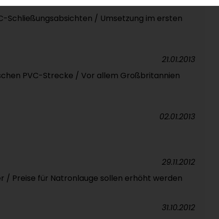
22.01.2013
PVC-Schließungsabsichten / Umsetzung im ersten
21.01.2013
schen PVC-Strecke / Vor allem Großbritannien
02.01.2013
29.11.2012
r / Preise für Natronlauge sollen erhöht werden
31.10.2012