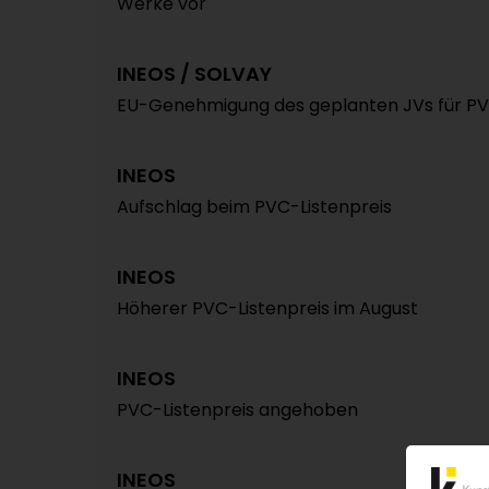
Werke vor
INEOS / SOLVAY
EU-Genehmigung des geplanten JVs für P
INEOS
Aufschlag beim PVC-Listenpreis
INEOS
Höherer PVC-Listenpreis im August
INEOS
PVC-Listenpreis angehoben
INEOS