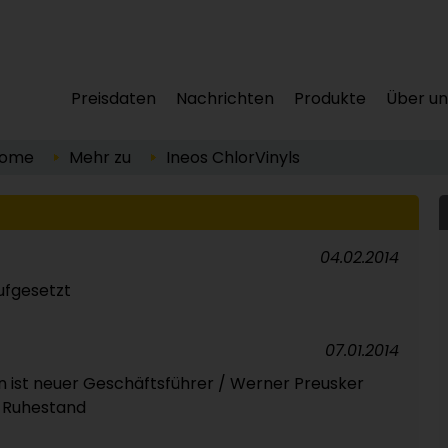
Preisdaten
Nachrichten
Produkte
Über un
ome
Mehr zu
Ineos ChlorVinyls
04.02.2014
ufgesetzt
07.01.2014
ist neuer Geschäftsführer / Werner Preusker
n Ruhestand