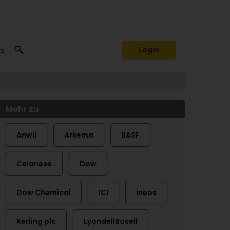
s
Login
Mehr zu
Anwil
Arkema
BASF
Celanese
Dow
Dow Chemical
ICI
Ineos
Kerling plc
LyondellBasell