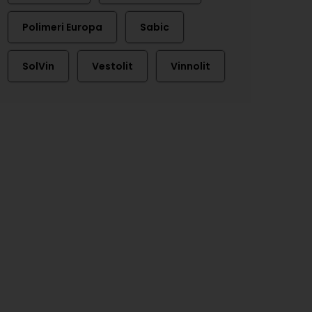
Polimeri Europa
Sabic
SolVin
Vestolit
Vinnolit