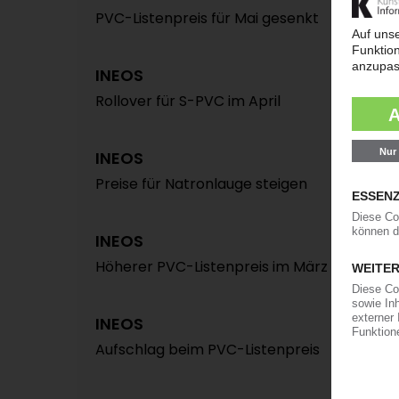
PVC-Listenpreis für Mai gesenkt
INEOS
Rollover für S-PVC im April
INEOS
Preise für Natronlauge steigen
INEOS
Höherer PVC-Listenpreis im März
INEOS
Aufschlag beim PVC-Listenpreis