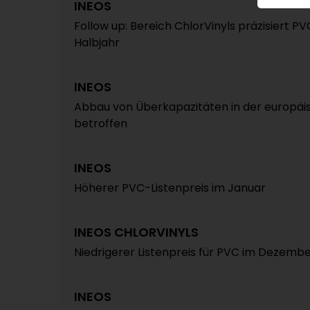
INEOS
Follow up: Bereich ChlorVinyls präzisiert 
Halbjahr
INEOS
Abbau von Überkapazitäten in der europäi
betroffen
INEOS
Höherer PVC-Listenpreis im Januar
INEOS CHLORVINYLS
Niedrigerer Listenpreis für PVC im Dezembe
INEOS