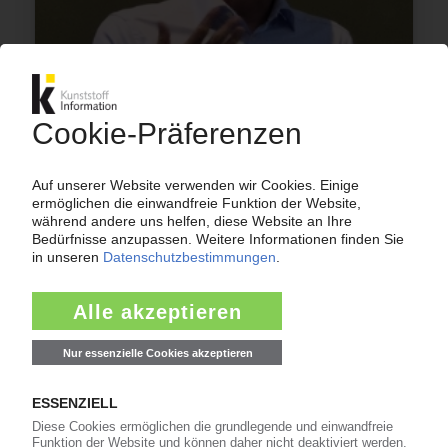
BASF
CEO Kamieth: Stellenabbau in Ludwigshafen
noch nicht bezifferbar / Kein Trend zum E-
Cracker erwartet
10.06.2026