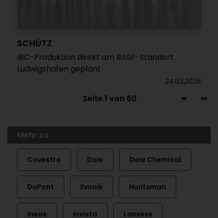
SCHÜTZ
IBC-Produktion direkt am BASF-Standort
Ludwigshafen geplant
24.03.2026
Seite 1 von 60
Mehr zu
Covestro
Dow
Dow Chemical
DuPont
Evonik
Huntsman
Ineos
Invista
Lanxess