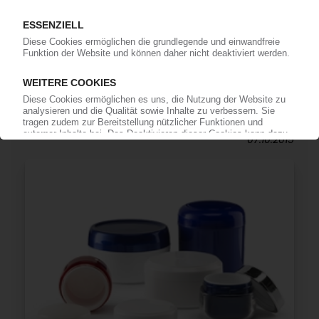
WEENER
Verpackungshersteller kauft in Brasilien JV-
Anteile von Globalpack auf / Auch Spritzgieß-
und Extrusionstechnik übernommen
07.10.2015