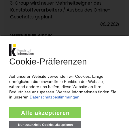
3i Group wird neuer Mehrheitseigner des
Kunststoffverarbeiters / Ausbau des Online-
Geschäfts geplant
06.12.2021
WEENER PLASTIK
Vorstand Gerhold Flockenhagen
ausgeschieden
02.11.2015