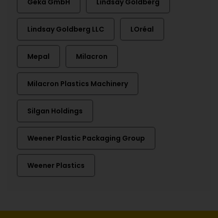
Geka GmbH
Lindsay Goldberg
Lindsay Goldberg LLC
LOréal
Mepal
Milacron
Milacron Plastics Machinery
Silgan Holdings
Weener Plastic Packaging Group
Weener Plastics