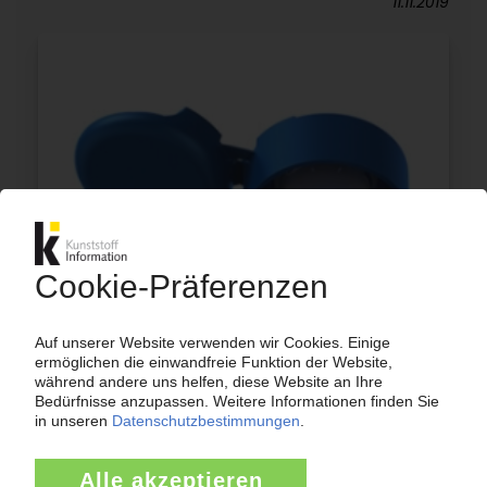
11.11.2019
WEENER PLASTICS
CEO Roel Zeevat verlässt den
Verpackungshersteller
02.09.2019