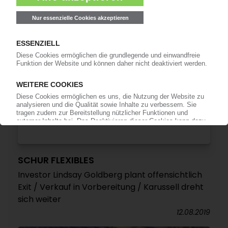
SCHUR FLEXIBLES
Investor Lindsay Goldberg plant offensichtlich
Exit / Verkauf in Vorbereitung / Karussell dreht
sich weiter
12.08.2019