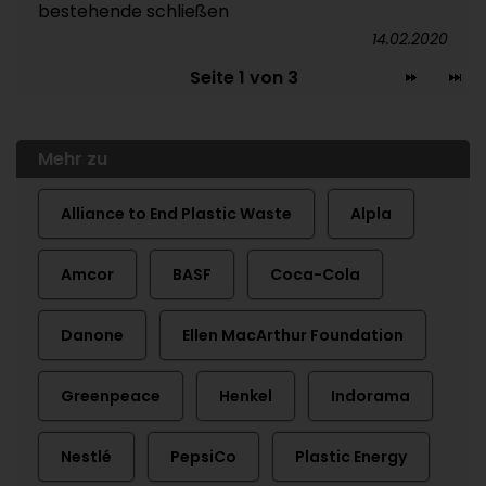
bestehende schließen
14.02.2020
Seite 1 von 3
Mehr zu
Alliance to End Plastic Waste
Alpla
Amcor
BASF
Coca-Cola
Danone
Ellen MacArthur Foundation
Greenpeace
Henkel
Indorama
Nestlé
PepsiCo
Plastic Energy