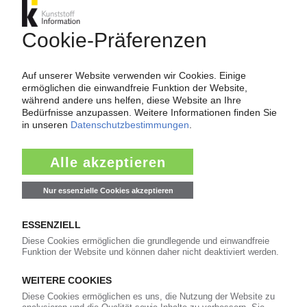
KUNSTSTOFFRECYCLING
Unilever und Online-Handelsriese Alibaba
kooperieren in China / Mehr als 500
Rücknahmeautomaten
14.01.2021