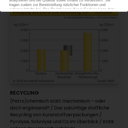
RECYCLING
(Petro)chemisch statt mechanisch – oder
doch ergänzend? / Das zukünftige stoffliche
Recycling von Kunststoffverpackungen /
Pyrolyse, Solvolyse und Co im Überblick / Kritik