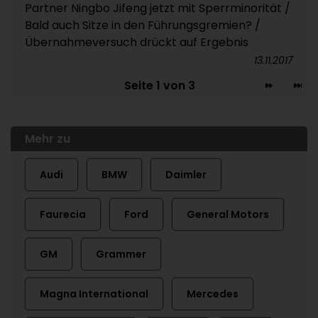
Partner Ningbo Jifeng jetzt mit Sperrminorität /
Bald auch Sitze in den Führungsgremien? /
Übernahmeversuch drückt auf Ergebnis
13.11.2017
Seite 1 von 3
Mehr zu
Audi
BMW
Daimler
Faurecia
Ford
General Motors
GM
Grammer
Magna International
Mercedes