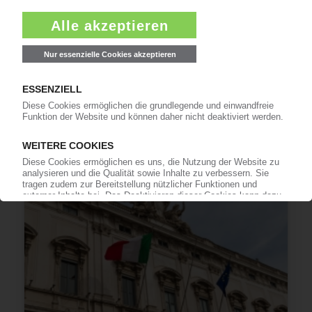
PLAYMOBIL
Spielwarenhersteller meldet Umsatzrückgang /
Deutliche Einbrüche in Südeuropa
16.02.2021