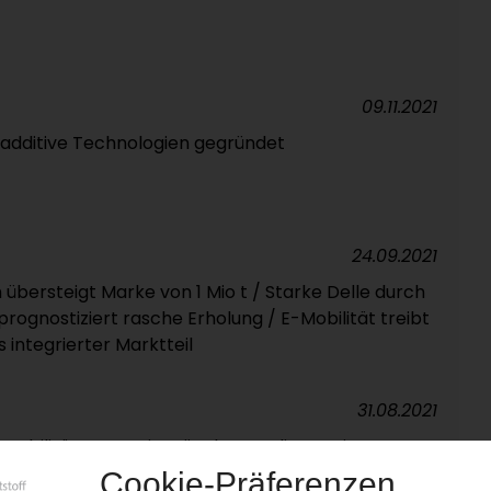
09.11.2021
 additive Technologien gegründet
24.09.2021
übersteigt Marke von 1 Mio t / Starke Delle durch
ognostiziert rasche Erholung / E-Mobilität treibt
s integrierter Marktteil
31.08.2021
 Mobilitätsmesse in München verliert weitere
hrradmesse Europas