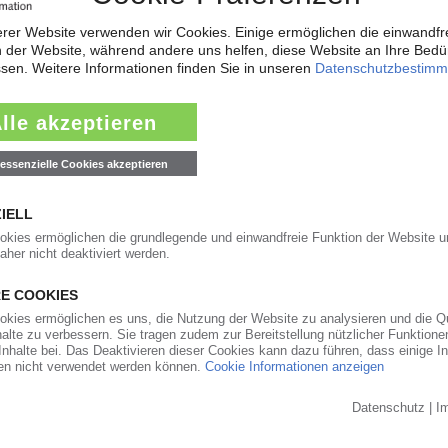
01.07.2021
chttechnik-Zulieferer / Hat auch französische
?
15.12.2020
t weniger Schrammen als in der übrigen Wirtschaft
bei Erzeugern / Preise lange niedrig, Volatilität
/ Thema Recycling gewinnt an Gewicht
29.07.2020
artengeräte-Spezialisten einen warmen
 bei Bewässerung