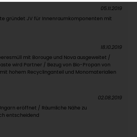
05.11.2019
rte gründet JV für Innenraumkomponenten mit
18.10.2019
eeresmüll mit Borouge und Nova ausgeweitet /
 Waste wird Partner / Bezug von Bio-Propan von
 mit hohem Recyclinganteil und Monomaterialien
02.08.2019
Ungarn eröffnet / Räumliche Nähe zu
sch entscheidend