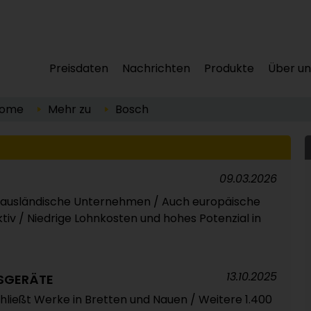
Preisdaten
Nachrichten
Produkte
Über un
ome
Mehr zu
Bosch
09.03.2026
h ausländische Unternehmen / Auch europäische
tiv / Niedrige Lohnkosten und hohes Potenzial in
13.10.2025
SGERÄTE
hließt Werke in Bretten und Nauen / Weitere 1.400