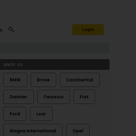
s
Login
Mehr zu
BMW
Brose
Continental
Daimler
Faurecia
Fiat
Ford
Lear
Magna International
Opel