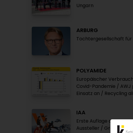
Ungarn
ARBURG
Tochtergesellschaft für
POLYAMIDE
Europäischer Verbrauch 
Covid-Pandemie / AWJ pr
Einsatz an / Recycling al
IAA
Erste Auflage der neuen
Aussteller / Größte Fa