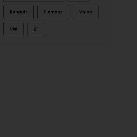
Renault
Siemens
Valeo
VW
ZF