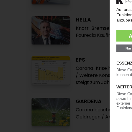
HELLA
Knorr-Bremse umwirbt Li
Faurecia Kaufinteressen
EPS
Corona-Krise hinterläss
/ Weitere Konsolidierung 
steigt zum Jahresende 
GARDENA
Corona beschert dem G
Geldregen / Absatzplus