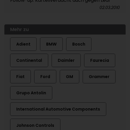
Follow-up: Kartellverdacht auch gegen Lear
02.03.2010
Mehr zu
Adient
BMW
Bosch
Continental
Daimler
Faurecia
Fiat
Ford
GM
Grammer
Grupo Antolin
International Automotive Components
Johnson Controls