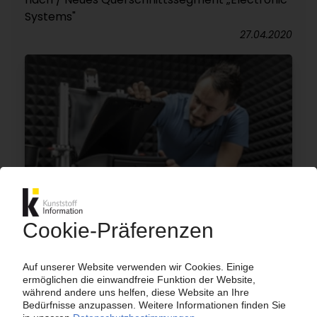
Systems"
27.04.2020
GRAMMER
China: Automotive-Sparte gründet JV für
Innenraumkomponenten mit FAW-
Zuliefertochter