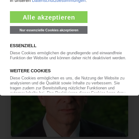
05.11.2019
LEAR
Sitze machen im dritten Quartal wenig Freude /
Automobilzulieferer gibt Gewinnwarnung aus
06.11.2018