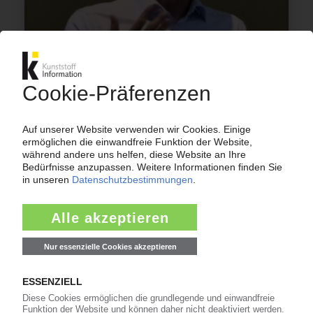
BASF
CEO Kamieth: Stellenabbau in Ludwigshafen
noch nicht bezifferbar / Kein Trend zum E-
Cracker erwartet
10.06.2026