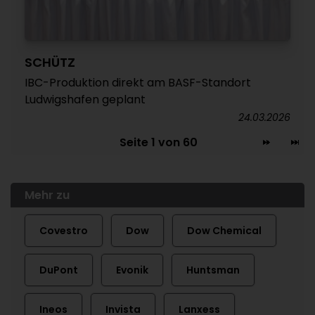
SCHÜTZ
IBC-Produktion direkt am BASF-Standort
Ludwigshafen geplant
24.03.2026
Seite 1 von 60
Mehr zu
Covestro
Dow
Dow Chemical
DuPont
Evonik
Huntsman
Ineos
Invista
Lanxess