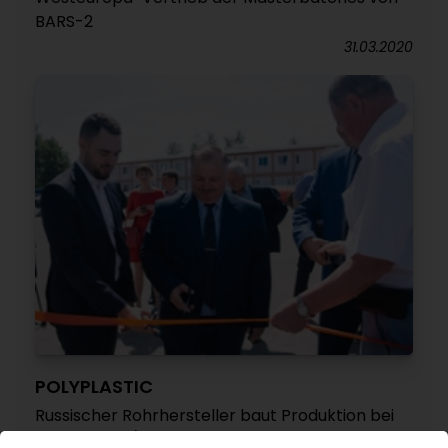
BARS-2
31.03.2020
POLYPLASTIC
Russischer Rohrhersteller baut Produktion bei
Moskau aus / Mehrschichtrohre für