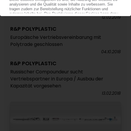
Absatz aber vornehmlich im eigenen Land /
Produktion von LFT-Materialien
12.02.2019
R&P POLYPLASTIC
Europäische Vertriebsvereinbarung mit
Polytrade geschlossen
04.10.2018
R&P POLYPLASTIC
Russischer Compoundeur sucht
Vertriebspartner in Europa / Ausbau der
Kapazität vorgesehen
13.02.2018