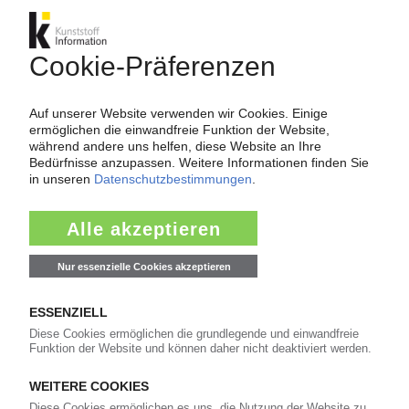
Druckanwendungen
08.07.2019
R&P POLYPLASTIC
Russischer Compoundeur tut sich weiter
schwer mit dem Export / Ausstoß wächst /