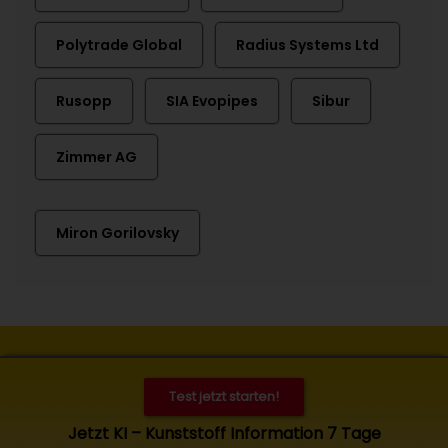
Polytrade Global
Radius Systems Ltd
Rusopp
SIA Evopipes
Sibur
Zimmer AG
Miron Gorilovsky
Kontakt
Impressum
Datenschutz
Cookies
Test jetzt starten!
© 2026 Kunststoff Information, Bad Homburg. Alle Rechte
Jetzt KI – Kunststoff Information 7 Tage
vorbehalten. Zugang und Nutzung nur für KI-Abonnenten.