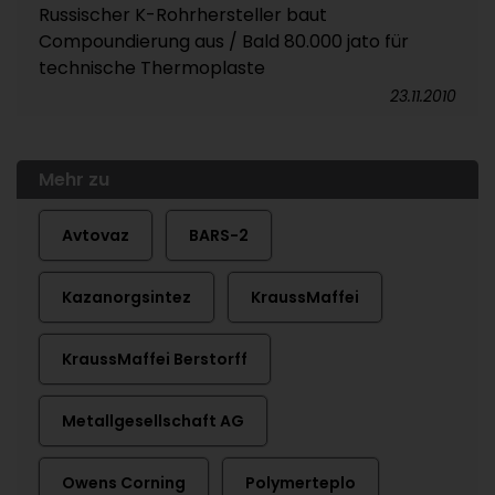
Russischer K-Rohrhersteller baut
Compoundierung aus / Bald 80.000 jato für
technische Thermoplaste
23.11.2010
Mehr zu
Avtovaz
BARS-2
Kazanorgsintez
KraussMaffei
KraussMaffei Berstorff
Metallgesellschaft AG
Owens Corning
Polymerteplo