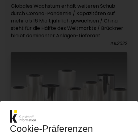
Globales Wachstum erhält weiteren Schub
durch Corona-Pandemie / Kapazitäten auf
mehr als 16 Mio t jährlich gewachsen / China
steht für die Hälfte des Weltmarkts / Brückner
bleibt dominanter Anlagen-Lieferant
11.11.2022