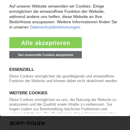
POLIBAK
Zusatzkapazität für metallisierte BOPP-Folien
19.11.2021
BOPP-FOLIEN