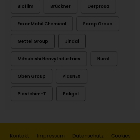
Biofilm
Brückner
Derprosa
ExxonMobil Chemical
Forop Group
Gettel Group
Jindal
Mitsubishi Heavy Industries
Nuroll
Oben Group
PlasNEX
Plastchim-T
Poligal
Kontakt
Impressum
Datenschutz
Cookies