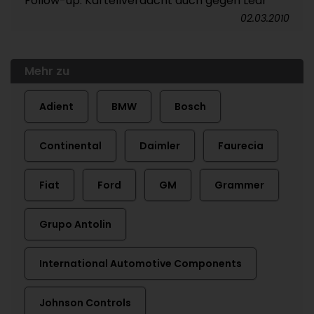
Follow-up: Kartellverdacht auch gegen Lear
02.03.2010
Mehr zu
Adient
BMW
Bosch
Continental
Daimler
Faurecia
Fiat
Ford
GM
Grammer
Grupo Antolin
International Automotive Components
Johnson Controls