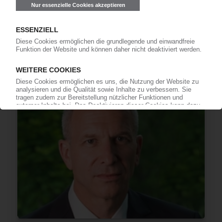
05.11.2019
LEAR
Sitze machen im dritten Quartal wenig Freude /
Automobilzulieferer gibt Gewinnwarnung aus
06.11.2018