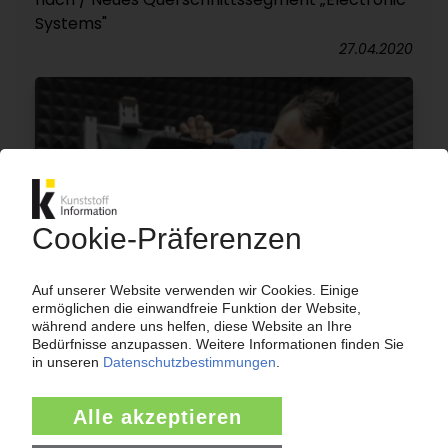
Systems"
27.04.2020
GRAMMER
China: Automotive-Sparte gründet JV für
Innenraumkomponenten mit FAW-
Zuliefertochter