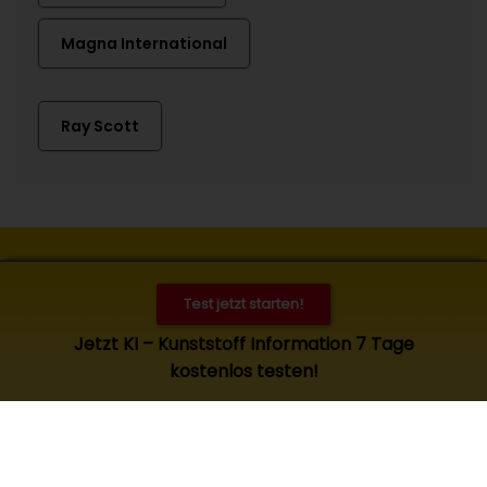
Magna International
Ray Scott
Kontakt
Impressum
Datenschutz
Cookies
Test jetzt starten!
© 2026 Kunststoff Information, Bad Homburg. Alle Rechte
Jetzt KI – Kunststoff Information 7 Tage
vorbehalten. Zugang und Nutzung nur für KI-Abonnenten.
kostenlos testen!
Es gelten die
allgemeinen Geschäftsbedingungen
.