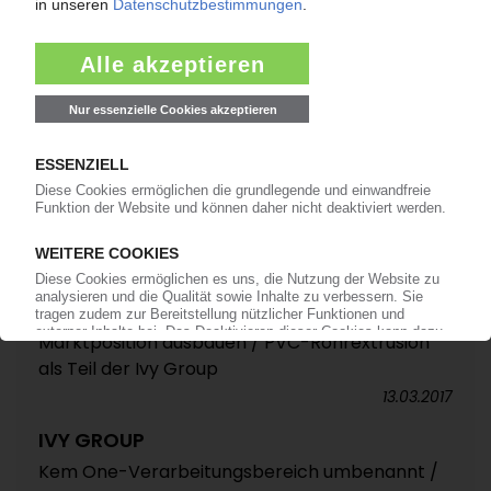
OMNIPLAST
Neuer Geschäftsführer Scholz soll
Marktposition ausbauen / PVC-Rohrextrusion
als Teil der Ivy Group
13.03.2017
IVY GROUP
Kem One-Verarbeitungsbereich umbenannt /