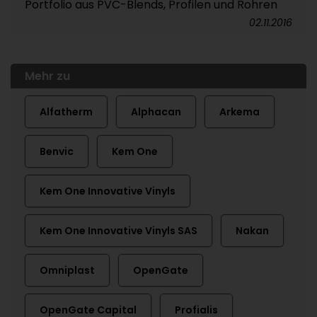
Portfolio aus PVC-Blends, Profilen und Rohren
02.11.2016
Mehr zu
Alfatherm
Alphacan
Arkema
Benvic
Kem One
Kem One Innovative Vinyls
Kem One Innovative Vinyls SAS
Nakan
Omniplast
OpenGate
OpenGate Capital
Profialis