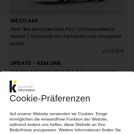
WESTLAKE
Kauf des europäischen PVC-Compoundeurs
Nakan / Schicksal von Alphacan und Omniplast
unklar
27.09.2018
UPDATE - KEM ONE
Externe Administration des PVC-Erzeugers ist
beendet / Investitionen von 300 Mio EUR
23.02.2018
BENVIC
Belgischer PVC-Compoundeur wechselt den
Besitzer / OpenGate verkauft an Eigner von
Polynt-Reichhold
23.01.2018