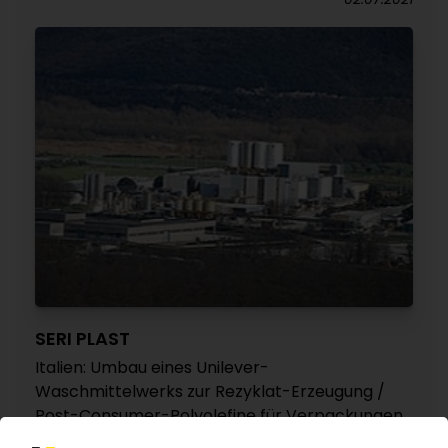
SERI PLAST
Italien: Umbau eines Unilever-
Waschmittelwerks zur Rezyklat-Erzeugung /
Post-Consumer-Polyolefine für Verpackungen
12.04.2021