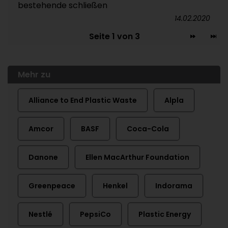
bestehende schließen
14.02.2020
Seite 1 von 3
Mehr zu
Alliance to End Plastic Waste
Alpla
Amcor
BASF
Coca-Cola
Danone
Ellen MacArthur Foundation
Greenpeace
Henkel
Indorama
Nestlé
PepsiCo
Plastic Energy