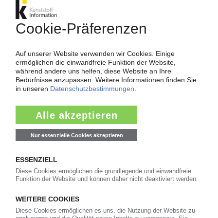
KUNSTSTOFFRECYCLING
Unilever und Online-Handelsriese Alibaba
kooperieren in China / Mehr als 500
Rücknahmeautomaten
14.01.2021