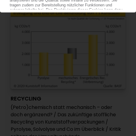
RECYCLING
(Petro)chemisch statt mechanisch – oder
doch ergänzend? / Das zukünftige stoffliche
Recycling von Kunststoffverpackungen /
Pyrolyse, Solvolyse und Co im Überblick / Kritik